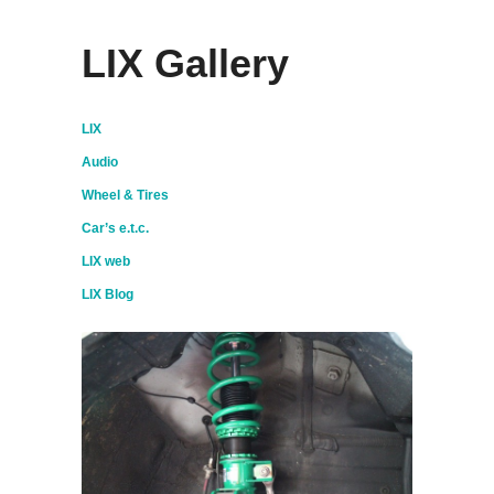
LIX Gallery
LIX
Audio
Wheel & Tires
Car’s e.t.c.
LIX web
LIX Blog