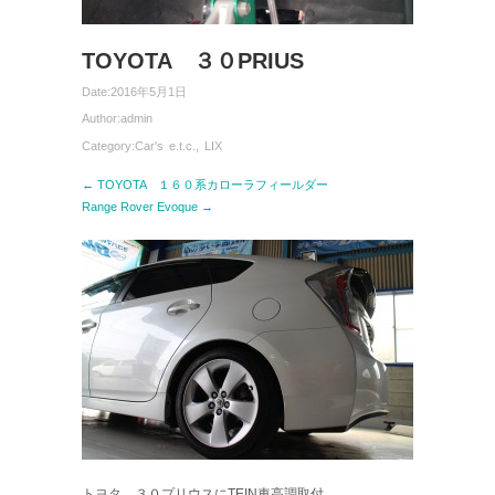
TOYOTA ３０PRIUS
Date:
2016年5月1日
Author:
admin
Category:
Car's e.t.c.
,
LIX
← TOYOTA １６０系カローラフィールダー
Range Rover Evoque →
トヨタ ３０プリウスにTEIN車高調取付。