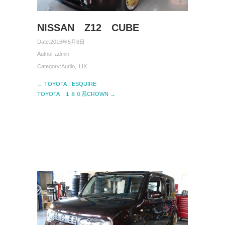
NISSAN Z12 CUBE
Date:
2016年5月8日
Author:
admin
Category:
Audio
,
LIX
← TOYOTA ESQUIRE
TOYOTA １８０系CROWN →