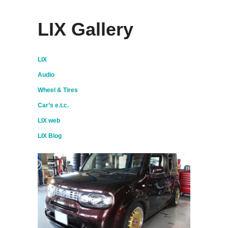
LIX Gallery
LIX
Audio
Wheel & Tires
Car’s e.t.c.
LIX web
LIX Blog