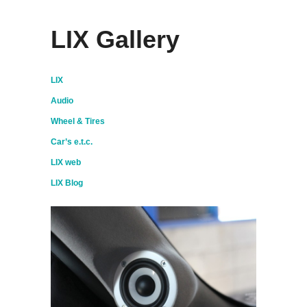
LIX Gallery
LIX
Audio
Wheel & Tires
Car’s e.t.c.
LIX web
LIX Blog