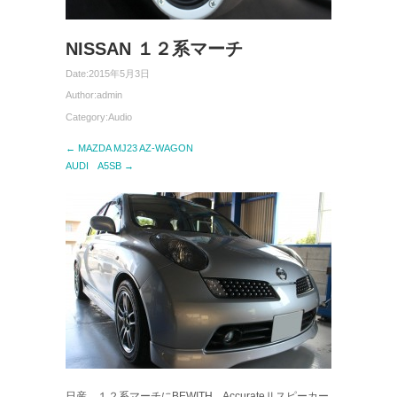
NISSAN １２系マーチ
Date:
2015年5月3日
Author:
admin
Category:
Audio
← MAZDA MJ23 AZ-WAGON
AUDI A5SB →
日産 １２系マーチにBEWITH AccurateⅡスピーカー