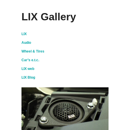
LIX Gallery
LIX
Audio
Wheel & Tires
Car’s e.t.c.
LIX web
LIX Blog